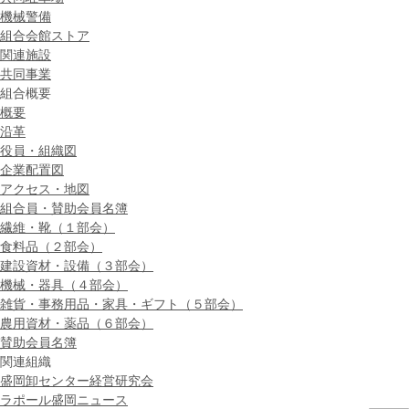
機械警備
組合会館ストア
関連施設
共同事業
組合概要
概要
沿革
役員・組織図
企業配置図
アクセス・地図
組合員・賛助会員名簿
繊維・靴（１部会）
食料品（２部会）
建設資材・設備（３部会）
機械・器具（４部会）
雑貨・事務用品・家具・ギフト（５部会）
農用資材・薬品（６部会）
賛助会員名簿
関連組織
盛岡卸センター経営研究会
ラポール盛岡ニュース