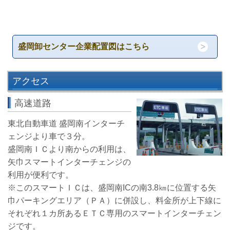
盛岡卸センター企業配置図はこちら
アクセス
高速道路
東北自動車道 盛岡南インターチ
ェンジより車で３分。
盛岡南ＩＣより南からの利用は、
矢巾スマートインターチェンジの
利用が便利です。
※このスマートＩＣは、
盛岡南ICの南3.8㎞に位置する矢
巾パーキングエリア（ＰＡ）に併設し、料金所が上下線に
それぞれ１カ所あるＥＴＣ専用のスマートインターチェン
ジです。