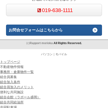
019-638-1111
お問合せフォームはこちらから
(c)
Rapport morioka
All Rights Reserved.
パソコン
｜モバイル
トップページ
不動産物件情報
事務所・倉庫物件一覧
組合員募集
組合加入条件
組合員加入のメリット
便利な共同施設
組合会館（ラポール盛岡）
組合共同給油所
共同駐車場