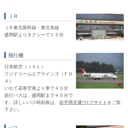
ＪＲ
ＪＲ東北新幹線・東北本線
盛岡駅よりタクシーで１５分
飛行機
日本航空（ＪＡＬ）
フジドリームエアラインズ（ＦＤ
Ａ）
いわて花巻空港より車で４０分
急行バスは、盛岡駅まで４５分で
す。詳しいバス時刻表は、
岩手県交通ウｴブサイト
をご覧
下さい。
バス